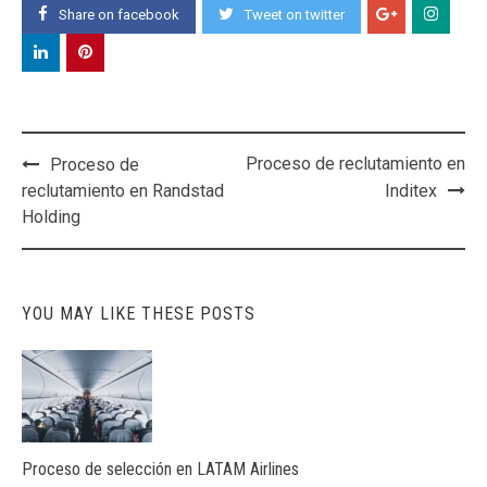
Share on facebook
Tweet on twitter
Post
Proceso de reclutamiento en
Proceso de
navigation
reclutamiento en Randstad
Inditex
Holding
YOU MAY LIKE THESE POSTS
Proceso de selección en LATAM Airlines