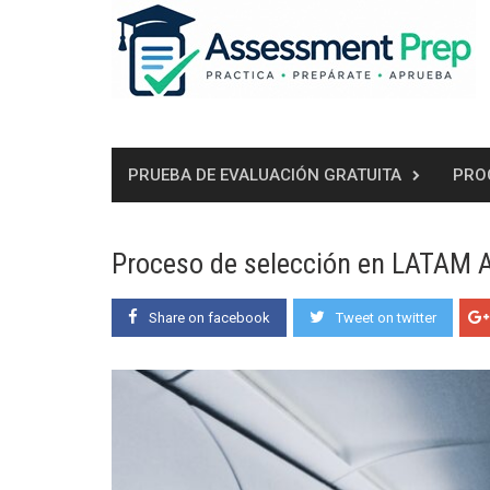
Skip
to
content
PRUEBA DE EVALUACIÓN GRATUITA
PRO
Proceso de selección en LATAM A
Share on facebook
Tweet on twitter