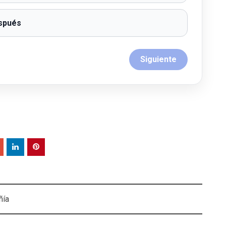
espués
Siguiente
ñía