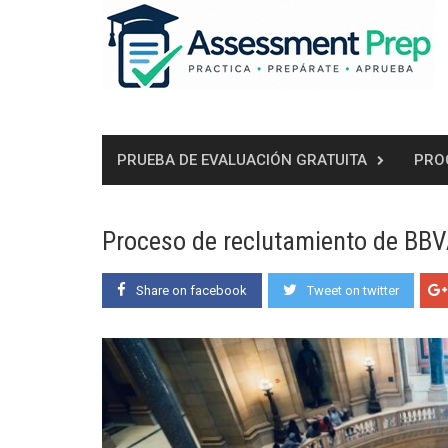
Skip
to
content
PRUEBA DE EVALUACIÓN GRATUITA
PRO
Proceso de reclutamiento de BB
Share on facebook
Tweet on twitter