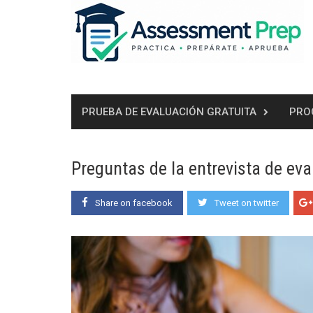
Skip
to
content
PRUEBA DE EVALUACIÓN GRATUITA
PRO
Preguntas de la entrevista de ev
Share on facebook
Tweet on twitter