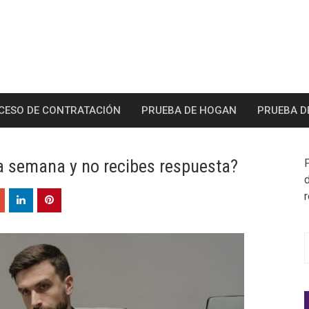
CESO DE CONTRATACIÓN
PRUEBA DE HOGAN
PRUEBA D
a semana y no recibes respuesta?
S
f