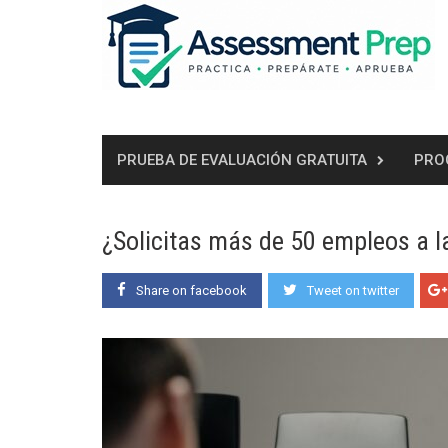
Skip
to
content
PRUEBA DE EVALUACIÓN GRATUITA
PRO
¿Solicitas más de 50 empleos a l
Share on facebook
Tweet on twitter