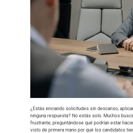
¿Estás enviando solicitudes sin descanso, apli
ninguna respuesta? No estás solo. Muchos busca
frustrante, preguntándose qué podrían estar hac
visto de primera mano por qué los candidatos tie