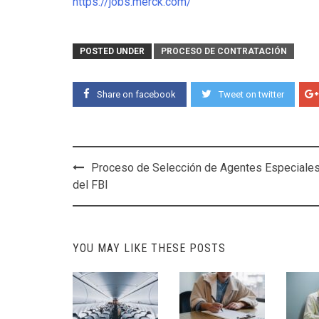
https://j
o
bs.merck.com/
POSTED UNDER
PROCESO DE CONTRATACIÓN
Share on facebook
Tweet on twitter
Post
Proceso de Selección de Agentes Especiale
navigation
del FBI
YOU MAY LIKE THESE POSTS