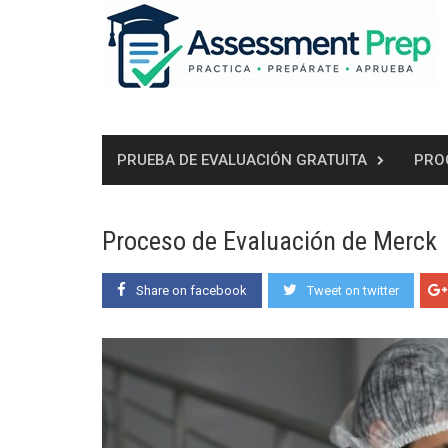
Skip
to
content
PRUEBA DE EVALUACIÓN GRATUITA
PRO
Proceso de Evaluación de Merck
Share on facebook
Tweet on twitter